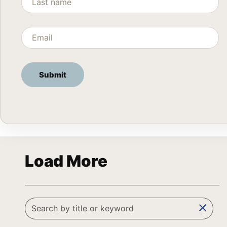
Load More
clear