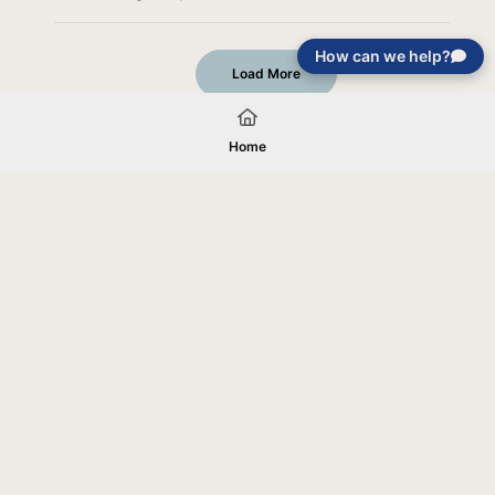
How can we help?
Load More
Home
Your gift will be used in furtherance of
the tax-exempt charitable purposes of
Jentezen Franklin Media Ministries. All
gifts are received and considered
without restriction unless explicitly
stated otherwise by the donor. If funds
received exceed the specific need or
goal of a project, or if the project cannot
be completed, or at the discretion of
JFMM, any funds donated may be used