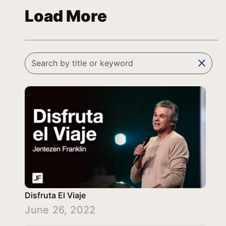
Load More
clear
Disfruta El Viaje
June 26, 2022