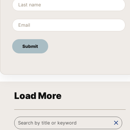
Load More
clear