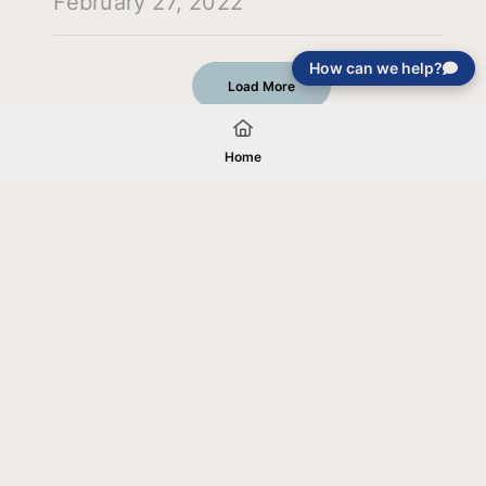
February 27, 2022
How can we help?
Load More
Home
Your gift will be used in furtherance of
the tax-exempt charitable purposes of
Jentezen Franklin Media Ministries. All
gifts are received and considered
without restriction unless explicitly
stated otherwise by the donor. If funds
received exceed the specific need or
goal of a project, or if the project cannot
be completed, or at the discretion of
JFMM, any funds donated may be used