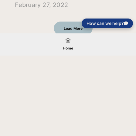
February 27, 2022
How can we help?
Load More
Home
Your gift will be used in furtherance of
the tax-exempt charitable purposes of
Jentezen Franklin Media Ministries. All
gifts are received and considered
without restriction unless explicitly
stated otherwise by the donor. If funds
received exceed the specific need or
goal of a project, or if the project cannot
be completed, or at the discretion of