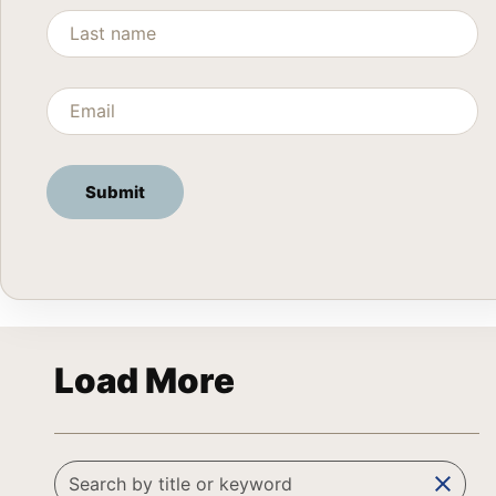
Load More
clear